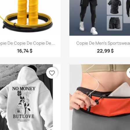
Aperçu rapide
Aperçu rapide


pie De Copie De Copie De...
Copie De Men's Sportswear
16,74 $
22,99 $
favorite_border
fa