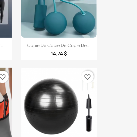
Aperçu rapide

...
Copie De Copie De Copie De...
14,74 $
vorite_border
favorite_border