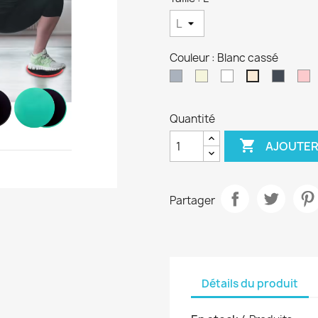
Couleur : Blanc cassé
Gris
Beige
Blanc
Noir
R
Blanc
cassé
Quantité

AJOUTER
Partager
Détails du produit