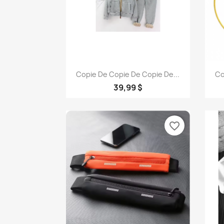
Aperçu rapide

Copie De Copie De Copie De...
Co
39,99 $
favorite_border