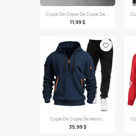
Aperçu rapide

Copie De Copie De Copie De...
Co
+1
11,99 $
favorite_border
Aperçu rapide

Copie De Copie De Men's...
Co
35,99 $