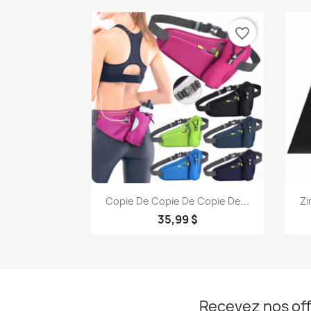
favorite_border
Aperçu rapide

Copie De Copie De Copie De...
Zi
+1
35,99 $
Recevez nos off