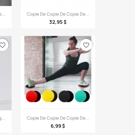
Aperçu rapide

...
Copie De Copie De Copie De...
1
32,95 $
vorite_border
favorite_border
Aperçu rapide

...
Copie De Copie De Copie De...
+1
6,99 $