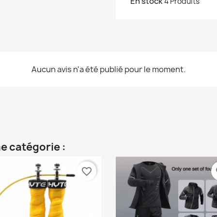
En stock
4 Produits
Aucun avis n'a été publié pour le moment.
e catégorie :
favorite_border
fa