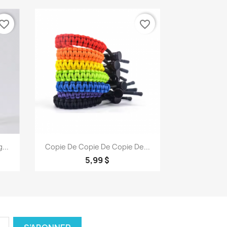
vorite_border
favorite_border
Aperçu rapide

...
Copie De Copie De Copie De...
+1
5,99 $