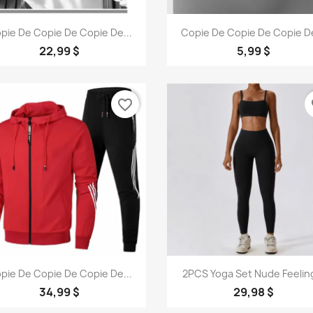
Aperçu rapide
Aperçu rapide


pie De Copie De Copie De...
Copie De Copie De Copie De
+
22,99 $
5,99 $
favorite_border
fa
Aperçu rapide
Aperçu rapide


pie De Copie De Copie De...
2PCS Yoga Set Nude Feeling
34,99 $
29,98 $