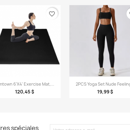
favorite_border
fa
Aperçu rapide
Aperçu rapide


mtown 6'x4' Exercise Mat,...
2PCS Yoga Set Nude Feeling
120,45 $
19,99 $
res spéciales