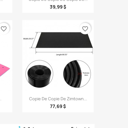
39,99 $
favorite_border
favorite_border
Aperçu rapide

.
Copie De Copie De Zimtown...
77,69 $