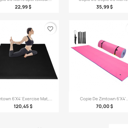
22,99 $
35,99 $
favorite_border
Aperçu rapide
Aperçu rapide


mtown 6'x4' Exercise Mat,...
Copie De Zimtown 6'x4'..
120,45 $
70,00 $