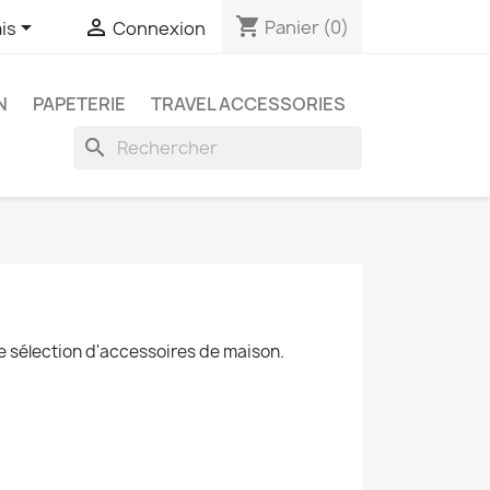
shopping_cart


Panier
(0)
is
Connexion
N
PAPETERIE
TRAVEL ACCESSORIES
search
re sélection d'accessoires de maison.