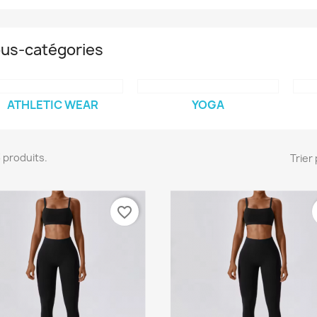
us-catégories
ATHLETIC WEAR
YOGA
33 produits.
Trier 
favorite_border