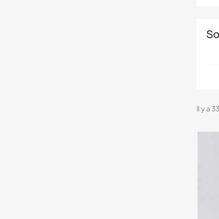
So
Il y a 