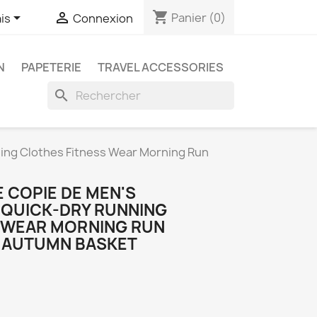
shopping_cart


Panier
(0)
is
Connexion
N
PAPETERIE
TRAVEL ACCESSORIES
search
ning Clothes Fitness Wear Morning Run
E COPIE DE MEN'S
QUICK-DRY RUNNING
 WEAR MORNING RUN
 AUTUMN BASKET