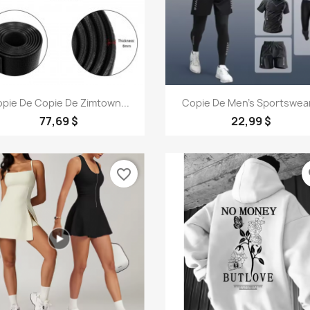
Aperçu rapide
Aperçu rapide


pie De Copie De Zimtown...
Copie De Men's Sportswear
77,69 $
22,99 $
favorite_border
fa