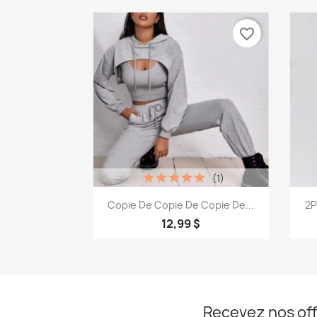
favorite_border
(1)
Aperçu rapide

Copie De Copie De Copie De...
2P
12,99 $
Recevez nos off