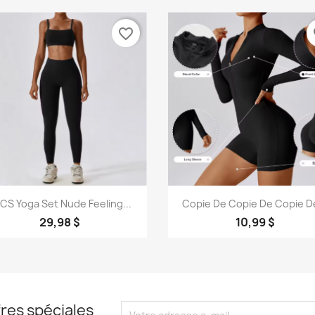
favorite_border
fa
Aperçu rapide
Aperçu rapide


CS Yoga Set Nude Feeling...
Copie De Copie De Copie De
29,98 $
10,99 $
res spéciales