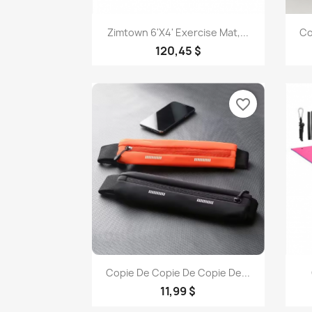
Aperçu rapide

Zimtown 6'x4' Exercise Mat,...
Co
120,45 $
favorite_border
Aperçu rapide

Copie De Copie De Copie De...
+1
11,99 $