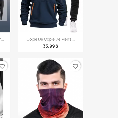
Aperçu rapide

...
Copie De Copie De Men's...
35,99 $
vorite_border
favorite_border