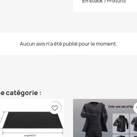
En stock
7 Produits
Aucun avis n'a été publié pour le moment.
e catégorie :
favorite_border
fa