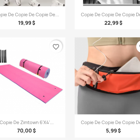
Aperçu rapide
Aperçu rapide


pie De Copie De Copie De...
Copie De Copie De Copie De
19,99 $
22,99 $
favorite_border
fa
Aperçu rapide
Aperçu rapide


Copie De Zimtown 6'x4'...
Copie De Copie De Copie De
+
70,00 $
5,99 $