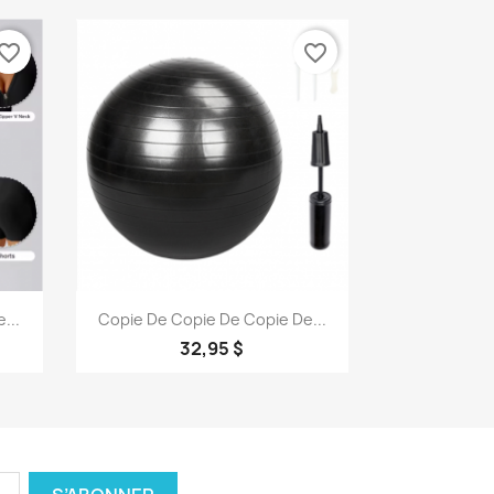
vorite_border
favorite_border
Aperçu rapide

...
Copie De Copie De Copie De...
32,95 $