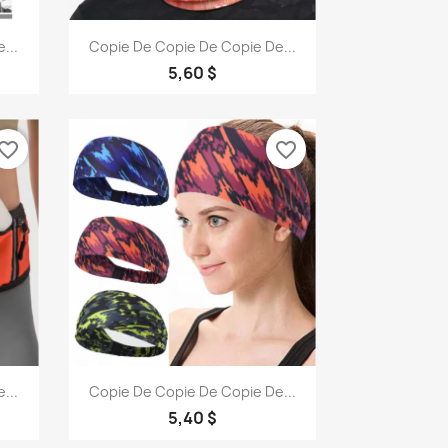
Aperçu rapide

...
Copie De Copie De Copie De...
5,60 $
vorite_border
favorite_border
Aperçu rapide

...
Copie De Copie De Copie De...
1
5,40 $