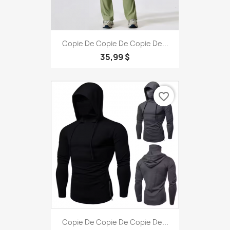
Copie De Copie De Copie De...
35,99 $
favorite_border
Copie De Copie De Copie De...