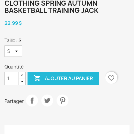
CLOTHING SPRING AUTUMN
BASKETBALL TRAINING JACK
22,99 $
Taille : S
Quantité

favorite_border
AJOUTER AU PANIER
Partager