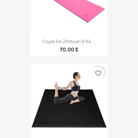
Copie De Zimtown 6'x4'...
70,00 $
favorite_border