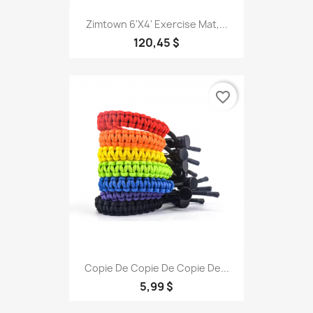
Zimtown 6'x4' Exercise Mat,...
120,45 $
favorite_border
Copie De Copie De Copie De...
5,99 $