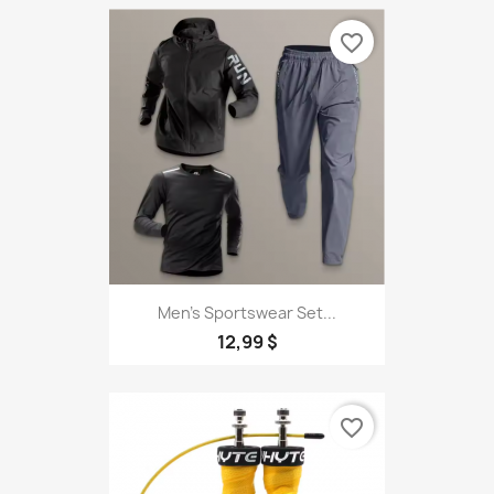
favorite_border
Men's Sportswear Set...
12,99 $
favorite_border