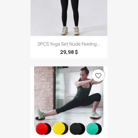
2PCS Yoga Set Nude Feeling...
29,98 $
favorite_border