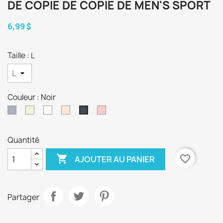
DE COPIE DE COPIE DE MEN'S SPORT
6,99 $
Taille : L
Couleur : Noir
Gris
Beige
Blanc
Blanc
Rose
Noir
cassé
Quantité

favorite_border
AJOUTER AU PANIER
Partager