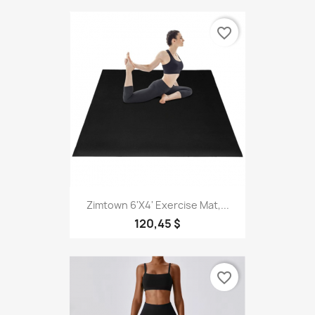
favorite_border
Zimtown 6'x4' Exercise Mat,...
120,45 $
favorite_border