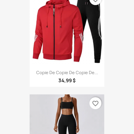
Copie De Copie De Copie De...
34,99 $
favorite_border