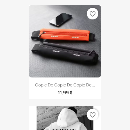
favorite_border
Copie De Copie De Copie De...
11,99 $
favorite_border