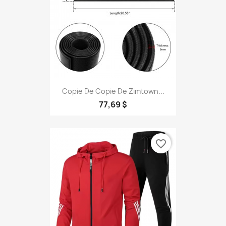
Copie De Copie De Zimtown...
77,69 $
favorite_border