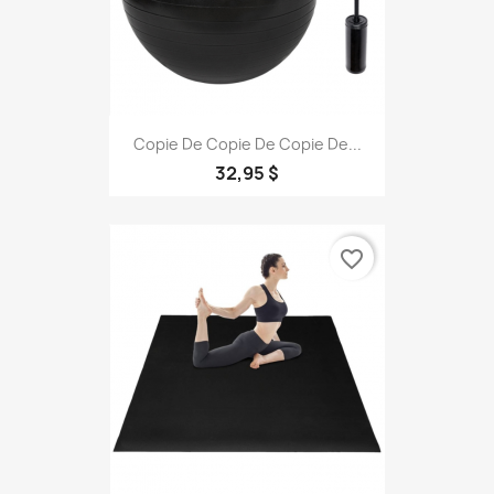
Copie De Copie De Copie De...
32,95 $
favorite_border