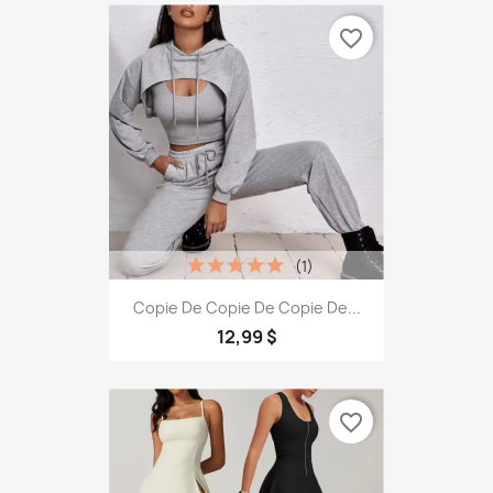
favorite_border
(1)
Copie De Copie De Copie De...
12,99 $
favorite_border