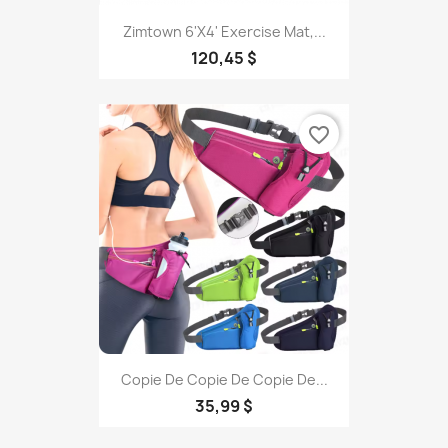
Zimtown 6'x4' Exercise Mat,...
120,45 $
favorite_border
Copie De Copie De Copie De...
35,99 $