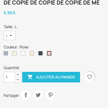
DE COPIE DE COPIE DE COPIE DE ME
5,99 $
Taille : L
Couleur : Rose
Gris
Beige
Blanc
Blanc
Noir
Rose
cassé
Quantité

favorite_border
AJOUTER AU PANIER
Partager