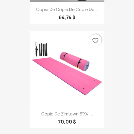
Copie De Copie De Copie De...
64,74 $
favorite_border
Copie De Zimtown 6'x4'...
70,00 $