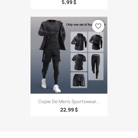
5,99 $
favorite_border
Copie De Men's Sportswear...
22,99 $