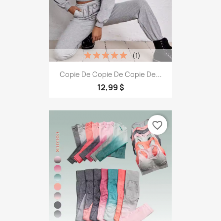
(1)
Copie De Copie De Copie De...
12,99 $
favorite_border