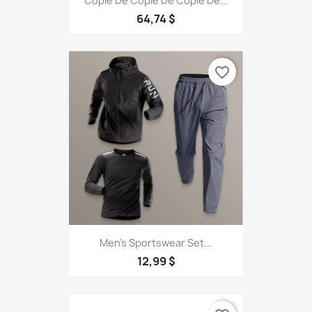
Copie De Copie De Copie De...
64,74 $
favorite_border
Men's Sportswear Set...
12,99 $