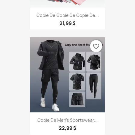
Copie De Copie De Copie De...
21,99 $
favorite_border
Copie De Men's Sportswear...
22,99 $