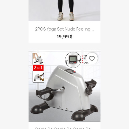
2PCS Yoga Set Nude Feeling...
19,99 $
favorite_border