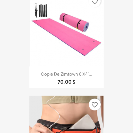
favorite_border
Copie De Zimtown 6'x4'...
70,00 $
favorite_border