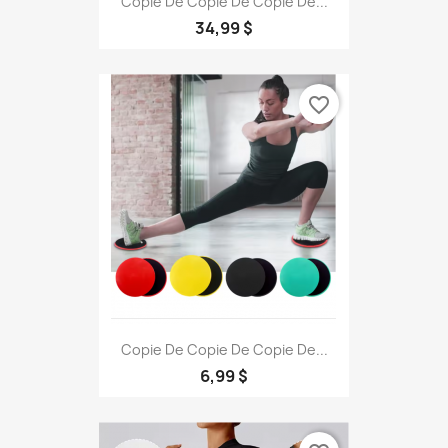
Copie De Copie De Copie De...
34,99 $
favorite_border
Copie De Copie De Copie De...
6,99 $