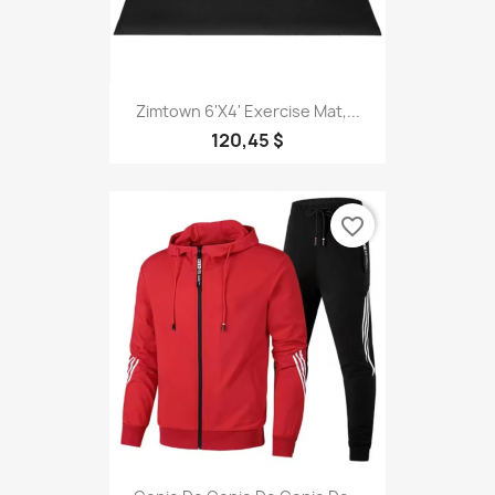
Zimtown 6'x4' Exercise Mat,...
120,45 $
favorite_border