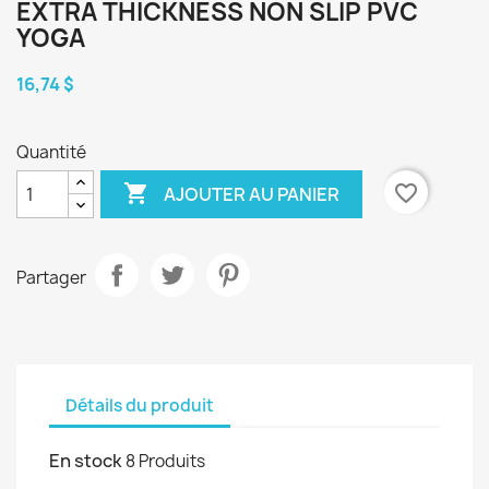
EXTRA THICKNESS NON SLIP PVC
YOGA
16,74 $
Quantité

favorite_border
AJOUTER AU PANIER
Partager
Détails du produit
En stock
8 Produits