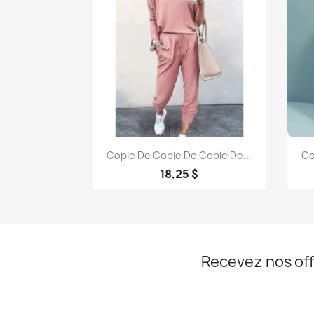
Aperçu rapide

Copie De Copie De Copie De...
Co
+6
18,25 $
Recevez nos off