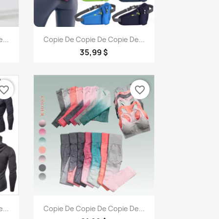
Aperçu rapide

...
Copie De Copie De Copie De...
1
+1
35,99 $
vorite_border
favorite_border
Aperçu rapide

...
Copie De Copie De Copie De...
+1