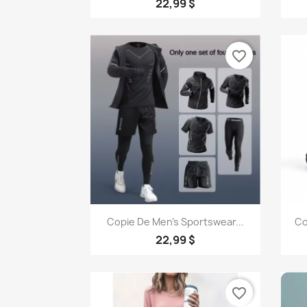
22,99 $
favorite_border
Aperçu rapide

Copie De Men's Sportswear...
Co
22,99 $
favorite_border