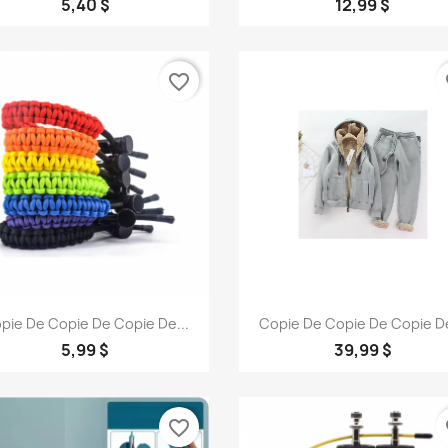
5,40 $
12,99 $
favorite_border
fa
Aperçu rapide
Aperçu rapide


pie De Copie De Copie De...
Copie De Copie De Copie De
+1
5,99 $
39,99 $
favorite_border
fa