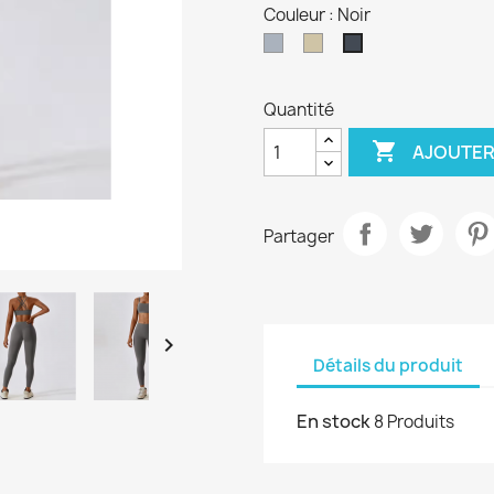
Couleur : Noir
Gris
Taupe
Noir
Quantité

AJOUTER
Partager

Détails du produit
En stock
8 Produits