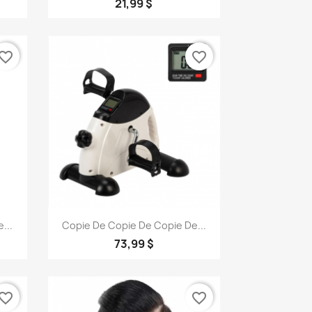
21,99 $
vorite_border
favorite_border
Aperçu rapide

...
Copie De Copie De Copie De...
73,99 $
vorite_border
favorite_border