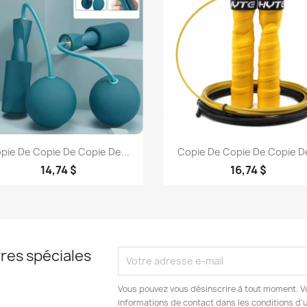
Aperçu rapide
Aperçu rapide


pie De Copie De Copie De...
Copie De Copie De Copie De
14,74 $
16,74 $
res spéciales
Vous pouvez vous désinscrire à tout moment. V
informations de contact dans les conditions d'ut