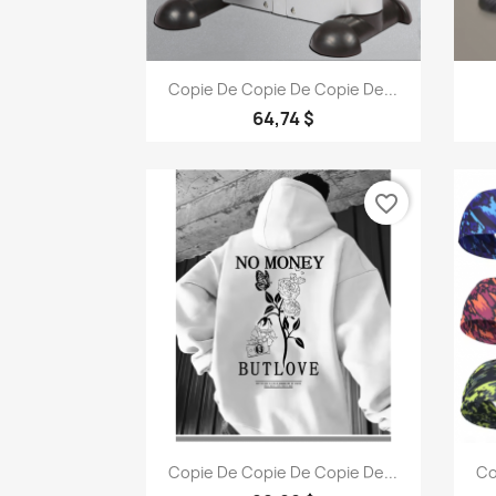
Aperçu rapide

Copie De Copie De Copie De...
64,74 $
favorite_border
Aperçu rapide

Copie De Copie De Copie De...
Co