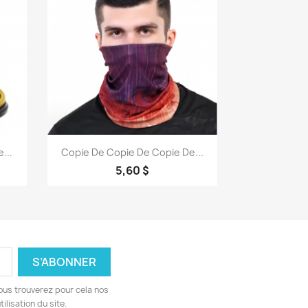
Aperçu rapide

...
Copie De Copie De Copie De...
5,60 $
ous trouverez pour cela nos
ilisation du site.