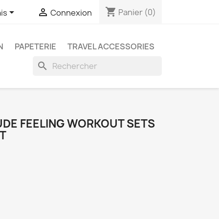
shopping_cart


Panier
(0)
is
Connexion
N
PAPETERIE
TRAVEL ACCESSORIES
search
UDE FEELING WORKOUT SETS
T