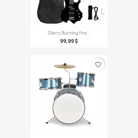
Glarry Burning Fire...
99,99 $
favorite_border