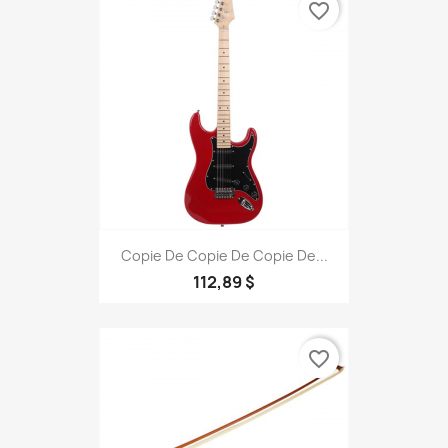
favorite_border
Copie De Copie De Copie De...
112,89 $
favorite_border