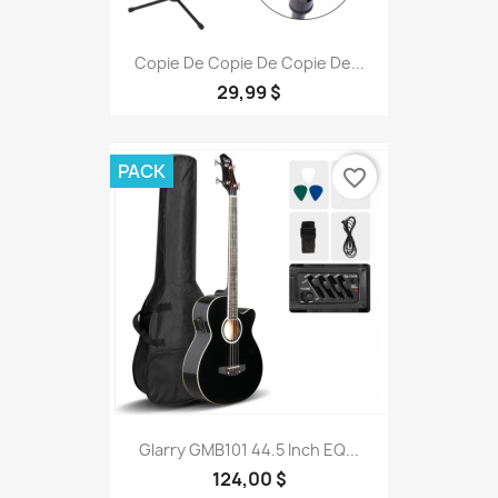
Copie De Copie De Copie De...
29,99 $
PACK
favorite_border
Glarry GMB101 44.5 Inch EQ...
124,00 $