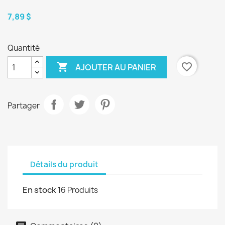
7,89 $
Quantité

favorite_border
AJOUTER AU PANIER
Partager
Détails du produit
En stock
16 Produits