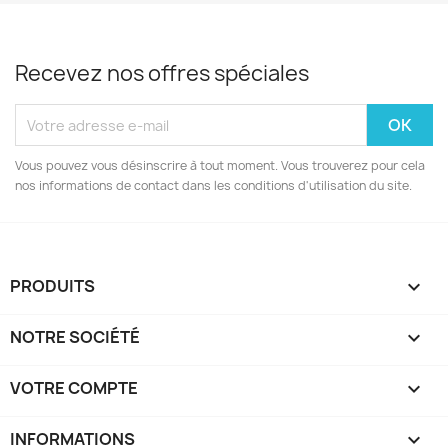
Recevez nos offres spéciales
Vous pouvez vous désinscrire à tout moment. Vous trouverez pour cela
nos informations de contact dans les conditions d'utilisation du site.
PRODUITS

NOTRE SOCIÉTÉ

VOTRE COMPTE

INFORMATIONS
keyboard_arrow_down