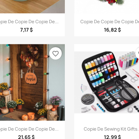
Aperçu rapide
Aperçu rapide


pie De Copie De Copie De...
Copie De Copie De Copie De
7,17 $
16,82 $
favorite_border
fa
Aperçu rapide
Aperçu rapide


pie De Copie De Copie De...
Copie De Sewing Kit Gifts.
21,65 $
12,99 $