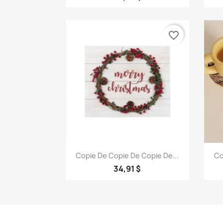
favorite_border
Aperçu rapide

Copie De Copie De Copie De...
Co
34,91 $