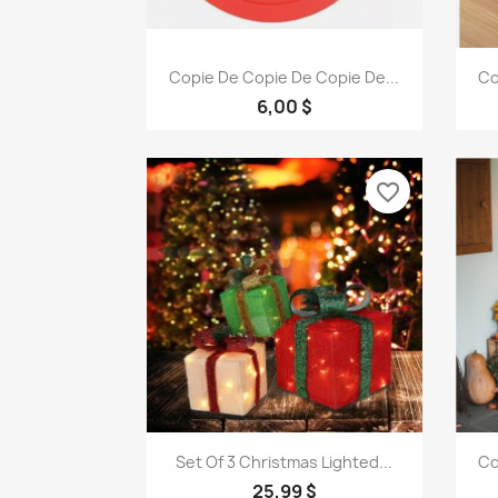
Aperçu rapide

Copie De Copie De Copie De...
Co
6,00 $
favorite_border
Aperçu rapide

Set Of 3 Christmas Lighted...
Co
25,99 $