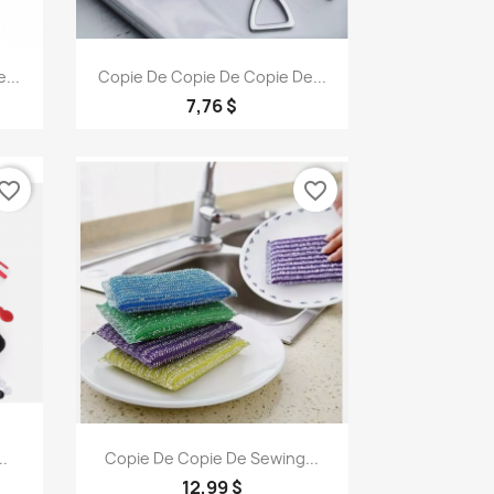
Aperçu rapide

...
Copie De Copie De Copie De...
7,76 $
vorite_border
favorite_border
Aperçu rapide

..
Copie De Copie De Sewing...
12,99 $