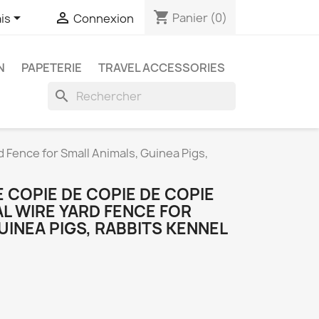
shopping_cart


Panier
(0)
is
Connexion
N
PAPETERIE
TRAVEL ACCESSORIES
search
 Fence for Small Animals, Guinea Pigs,
E COPIE DE COPIE DE COPIE
L WIRE YARD FENCE FOR
UINEA PIGS, RABBITS KENNEL