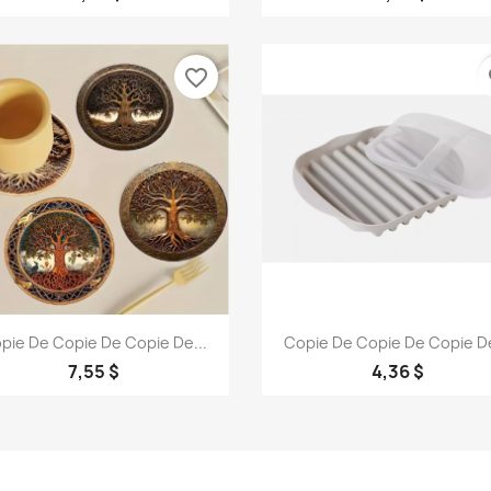
favorite_border
fa
Aperçu rapide
Aperçu rapide


pie De Copie De Copie De...
Copie De Copie De Copie De
7,55 $
4,36 $